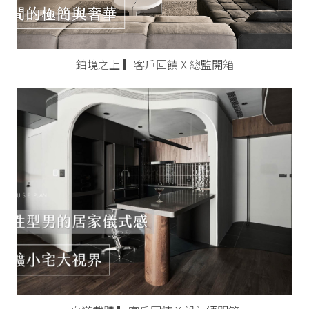
鉑境之上 ▎客戶回饋 X 總監開箱