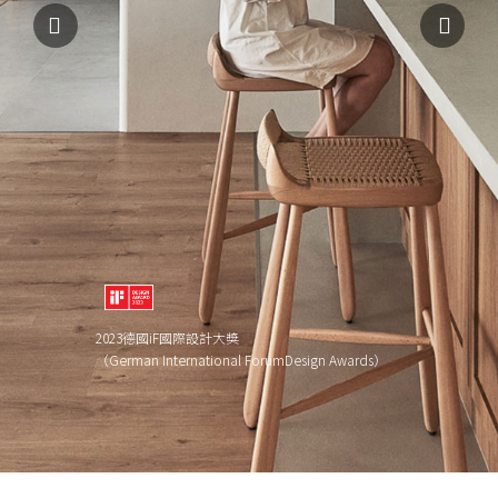
2023德國iF國際設計大獎
（German International ForumDesign Awards）