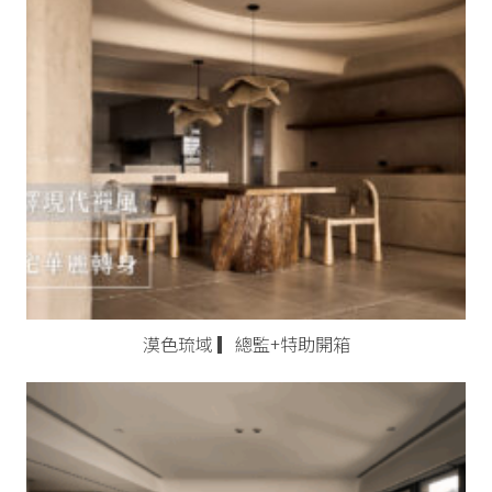
漠色琉域 ▎總監+特助開箱