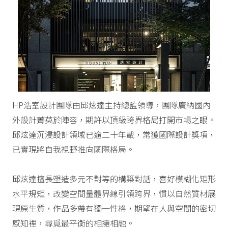
HP浩室設計團隊由邱炫達主持總監領導，團隊廣納國內
外設計菁英於陣容，期許以頂級跨界格局打開市場之眼。
邱炫達沉浸設計領域已逾二十年載，常獲國際設計獎項，
已實現將自我視野推向國際格局。
邱炫達擅長塑造多元不對等的構築對話，喜好模糊化矩形
水平規矩，改變空間量體界線引領跨界，慣以自然質材展
現原生質，作品多帶有獨一性格，期望在人與空間的密切
感知裡，尋覓最平衡的相擁相融。