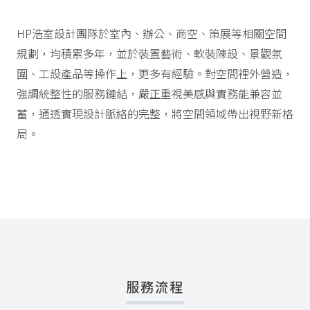
HP浩室設計團隊於室內、辦公、商空、策展等相關空間
規劃，均積累多年，並於裝置藝術、軟裝陳設、景觀氛
圍、工設產品等操作上，更多有經驗。對空間裡外營造，
強調統整性的服務鏈結，嚴正重視美感與實務能兼容並
蓄，通透實現設計脈絡的完整，將空間領域帶出視野新格
局。
服務流程